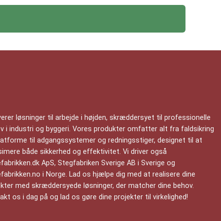
verer løsninger til arbejde i højden, skræddersyet til professionelle
 i industri og byggeri. Vores produkter omfatter alt fra faldsikring
latforme til adgangssystemer og redningsstiger, designet til at
imere både sikkerhed og effektivitet. Vi driver også
efabrikken.dk ApS, Stegfabriken Sverige AB i Sverige og
efabrikken.no i Norge. Lad os hjælpe dig med at realisere dine
ekter med skræddersyede løsninger, der matcher dine behov.
kt os i dag på og lad os gøre dine projekter til virkelighed!