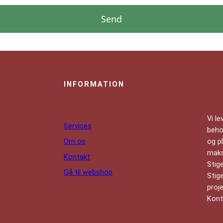
INFORMATION
Vi le
Services
behov
Om os
og p
maks
Kontakt
Stig
Gå til webshop
Stig
proj
Konta